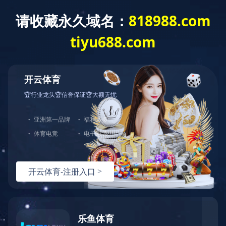
乐鱼·体育（中国）官方网站
乐鱼·体育（中国）
企业概况
工程业绩
乐鱼·体育（中国）
官方网站-LEYU
当前位置：
乐鱼·体育（中国）官方网站-LEYU SPORTS
>
新闻资讯
>
新闻资
官方网站-LEYU
SPORTS
SPORTSbanner
匠心拼搏 羽动青春 远达
来
为强化团队文化建设，丰富员工的精神文化生活，营
办了以“匠心拼搏，羽动青春”为主题的羽毛球友谊赛。项
比赛现场氛围轻松热烈，欢声笑语不绝于耳。大家精