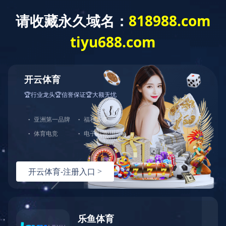
乐鱼·体育（中国）官方网站
乐鱼·体育（中国）
企业概况
工程业绩
乐鱼·体育（中国）
官方网站-LEYU
当前位置：
乐鱼·体育（中国）官方网站-LEYU SPORTS
>
工程业绩
>
工业项
官方网站-LEYU
SPORTS
SPORTSbanner
来源