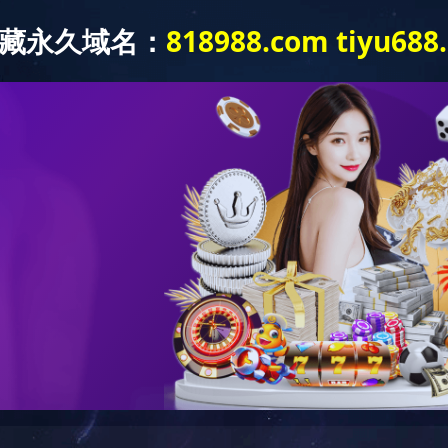
业绩
企业荣誉
新闻资讯
乐鱼·体
官
业绩
>
超高层及特大型地标性项目
五矿明信中心
来源：
作者：北京远达
发布时间：2022年09月14日
+
.
-